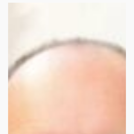
Sylvain
Berger-
Duquene