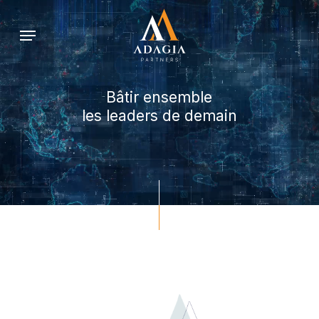
Skip
Menu
to
main
content
Bâtir
ensemble
les leaders de demain