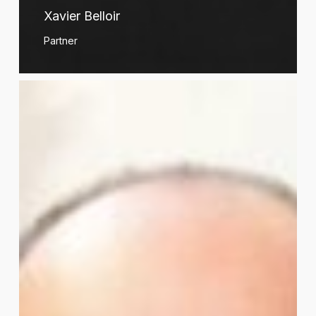
Xavier Belloir
Partner
Sylvain
Berger-
Duquene