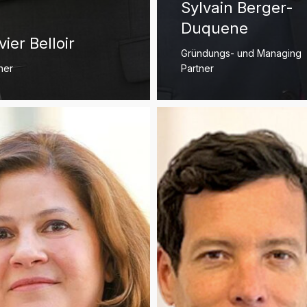
Sylvain Berger-
Duquene
vier Belloir
Gründungs- und Managing
ner
Partner
Alexandre
Dejoie