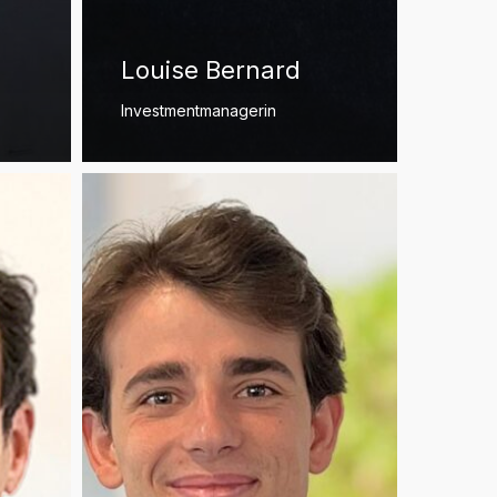
Louise Bernard
Investmentmanagerin
Augustin
Falcon
de
Longevialle