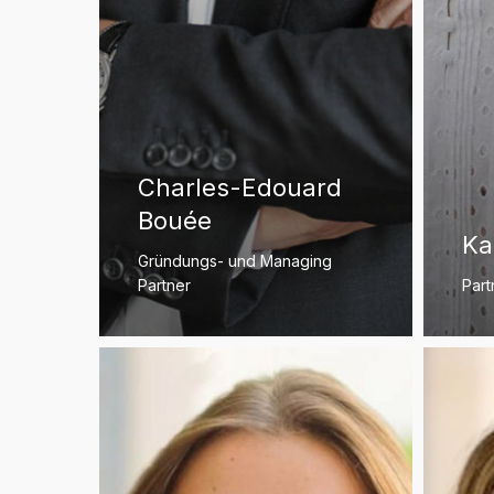
Charles-Edouard
Bouée
Ka
Gründungs- und Managing
Partner
Part
Charlotte
Stéphani
Fissette
Frachet