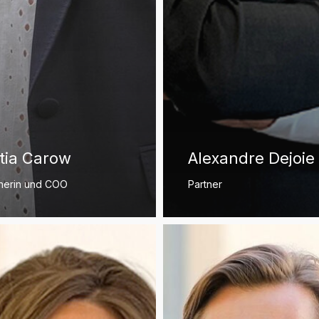
tia Carow
Alexandre Dejoie
nerin und COO
Partner
e
Louis
Ganser