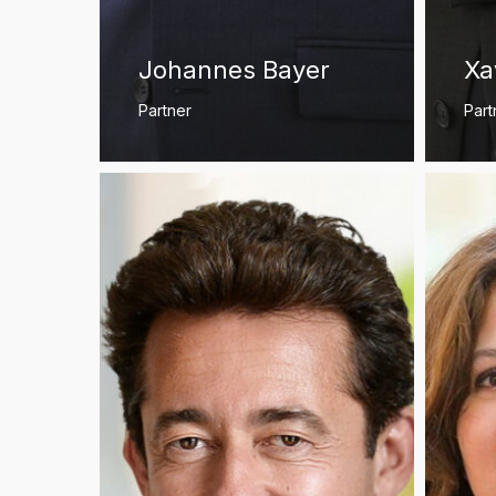
Johannes Bayer
Xa
Partner
Part
Charles-
Katia
Edouard
Carow
Bouée