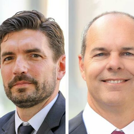
Sylvain
Berger-
Duquene